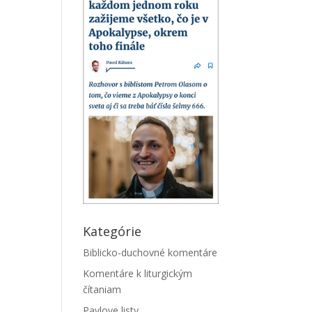
Kategórie
Biblicko-duchovné komentáre
Komentáre k liturgickým
čítaniam
Pavlove listy