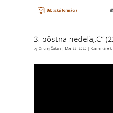
3. pôstna nedeľa„C“ (2
by
Ondrej Čukan
|
Mar 23, 2025
|
Komentáre k l