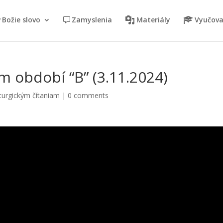
Božie slovo
Zamyslenia
Materiály
Vyučova
m období “B” (3.11.2024)
turgickým čítaniam
|
0 comments