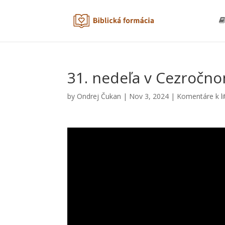
31. nedeľa v Cezročno
by
Ondrej Čukan
|
Nov 3, 2024
|
Komentáre k li