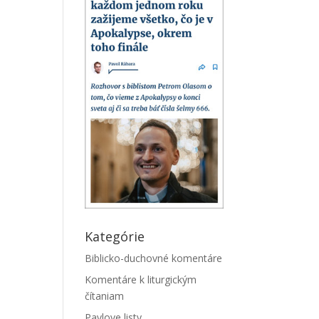
Kategórie
Biblicko-duchovné komentáre
Komentáre k liturgickým
čítaniam
Pavlove listy