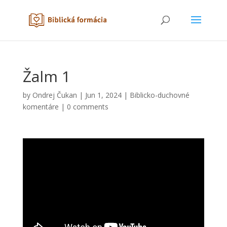
Žalm 1
by
Ondrej Čukan
|
Jun 1, 2024
|
Biblicko-duchovné
komentáre
|
0 comments