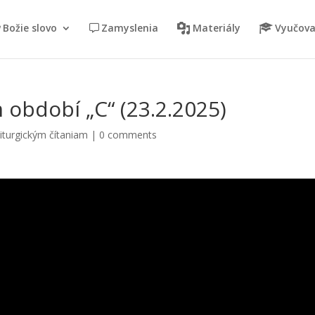
Božie slovo
Zamyslenia
Materiály
Vyučova
 období „C“ (23.2.2025)
iturgickým čítaniam
|
0 comments