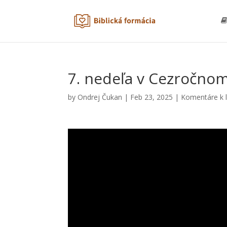
7. nedeľa v Cezročnom
by
Ondrej Čukan
|
Feb 23, 2025
|
Komentáre k l