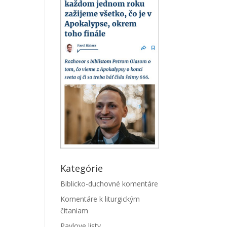
Kategórie
Biblicko-duchovné komentáre
Komentáre k liturgickým
čítaniam
Pavlove listy