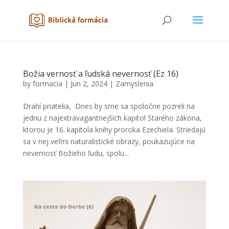
Božia vernosť a ľudská nevernosť (Ez 16)
by
formacia
|
Jun 2, 2024
|
Zamyslenia
Drahí priatelia, Dnes by sme sa spoločne pozreli na
jednu z najextravagantnejších kapitol Starého zákona,
ktorou je 16. kapitola knihy proroka Ezechiela. Striedajú
sa v nej veľmi naturalistické obrazy, poukazujúce na
nevernosť Božieho ľudu, spolu...