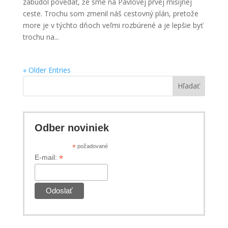
zabudol povedať, že sme na Pavlovej prvej misijnej
ceste. Trochu som zmenil náš cestovný plán, pretože
more je v týchto dňoch veľmi rozbúrené a je lepšie byť
trochu na...
« Older Entries
Hľadať
Odber noviniek
*
požadované
*
E-mail: