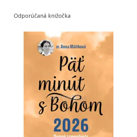
Odporúčaná knižočka