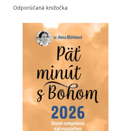
Odporúčaná knižočka