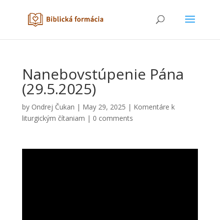
Nanebovstúpenie Pána
(29.5.2025)
by
Ondrej Čukan
|
May 29, 2025
|
Komentáre k
liturgickým čítaniam
|
0 comments