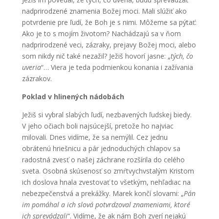
nadprirodzené znamenia Božej moci. Mali slúžiť ako
potvrdenie pre ľudí, že Boh je s nimi. Môžeme sa pýtať:
Ako je to s mojím životom? Nachádzajú sa v ňom
nadprirodzené veci, zázraky, prejavy Božej moci, alebo
som nikdy nič také nezažil? Ježiš hovorí jasne: „
tých, čo
uveria
“… Viera je teda podmienkou konania i zažívania
zázrakov.
Poklad v hlinených nádobách
Ježiš si vybral slabých ľudí, nezbavených ľudskej biedy.
V jeho očiach boli najsúcejší, pretože ho najviac
milovali. Dnes vidíme, že sa nemýlil. Cez jednu
obrátenú hriešnicu a pár jednoduchých chlapov sa
radostná zvesť o našej záchrane rozšírila do celého
sveta. Osobná skúsenosť so zmŕtvychvstalým Kristom
ich doslova hnala zvestovať to všetkým, nehľadiac na
nebezpečenstvá a prekážky. Marek končí slovami: „
Pán
im pomáhal a ich slová potvrdzoval znameniami, ktoré
ich sprevádzali
“. Vidíme, že ak nám Boh zverí nejakú