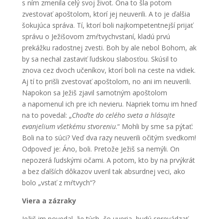
s ním zmenila celý svoj život. Ona to šla potom
zvestovať apoštolom, ktorí jej neuverili. A to je ďalšia
šokujúca správa. Tí, ktorí boli najkompetentnejší prijať
správu o Ježišovom zmŕtvychvstaní, kladú prvú
prekážku radostnej zvesti. Boh by ale nebol Bohom, ak
by sa nechal zastaviť ľudskou slabosťou. Skúsil to
znova cez dvoch učeníkov, ktorí boli na ceste na vidiek.
Aj tí to prišli zvestovať apoštolom, no ani im neuverili.
Napokon sa Ježiš zjavil samotným apoštolom
a napomenul ich pre ich nevieru. Napriek tomu im hneď
na to povedal: „
Choďte do celého sveta a hlásajte
evanjelium všetkému stvoreniu
.“ Mohli by sme sa pýtať:
Boli na to súci? Veď dva razy neuverili očitým svedkom!
Odpoveď je: Áno, boli. Pretože Ježiš sa nemýli. On
nepozerá ľudskými očami. A potom, kto by na prvýkrát
a bez ďalších dôkazov uveril tak absurdnej veci, ako
bolo „vstať z mŕtvych“?
Viera a zázraky
Ježiš im povedal, že tých, čo uveria, budú sprevádzať