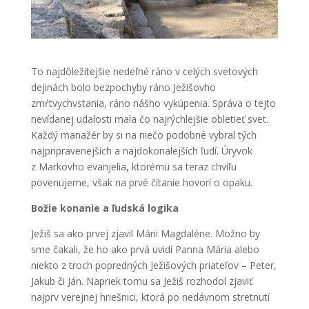
To najdôležitejšie nedeľné ráno v celých svetových
dejinách bolo bezpochyby ráno Ježišovho
zmŕtvychvstania, ráno nášho vykúpenia. Správa o tejto
nevídanej udalosti mala čo najrýchlejšie obletieť svet.
Každý manažér by si na niečo podobné vybral tých
najpripravenejších a najdokonalejších ľudí. Úryvok
z Markovho evanjelia, ktorému sa teraz chvíľu
povenujeme, však na prvé čítanie hovorí o opaku.
Božie konanie a ľudská logika
Ježiš sa ako prvej zjavil Márii Magdaléne. Možno by
sme čakali, že ho ako prvá uvidí Panna Mária alebo
niekto z troch popredných Ježišových priateľov – Peter,
Jakub či Ján. Napriek tomu sa Ježiš rozhodol zjaviť
najprv verejnej hriešnici, ktorá po nedávnom stretnutí