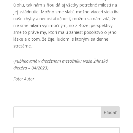
úlohu, tak nám s ňou dá aj všetky potrebné milosti na
jej zvládnutie. Možno sme slabí, možno viacerí vidia iba
naše chyby a nedostatočnosť, možno sa nám zdá, že
nie sme nikým výnimočným, no z Božej perspektívy
sme to práve my, ktorí majú zaniesť posolstvo o jeho
láske a o tom, že žije, ľuďom, s ktorými sa denne
stretáme.
(
Publikované v diecéznom mesačníku Naša Žilinská
diecéza – 04/2023)
Foto: Autor
Hľadať