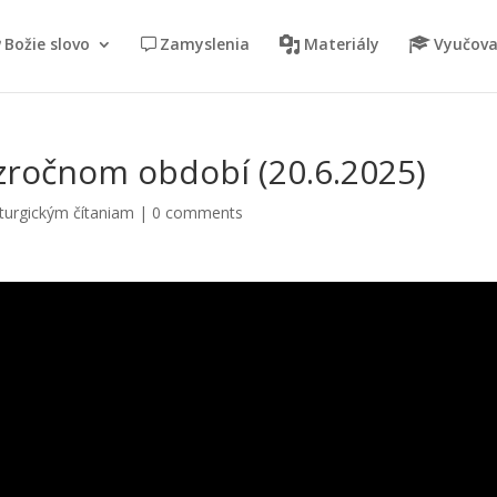
Božie slovo
Zamyslenia
Materiály
Vyučova
ezročnom období (20.6.2025)
turgickým čítaniam
|
0 comments