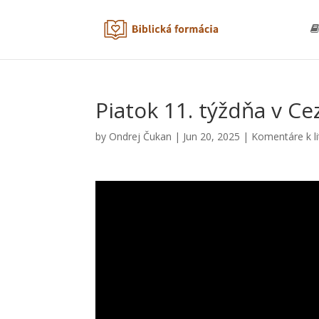
Piatok 11. týždňa v C
by
Ondrej Čukan
|
Jun 20, 2025
|
Komentáre k li