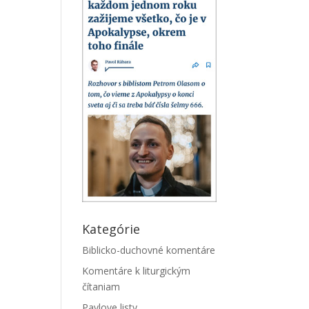
Kategórie
Biblicko-duchovné komentáre
Komentáre k liturgickým
čítaniam
Pavlove listy