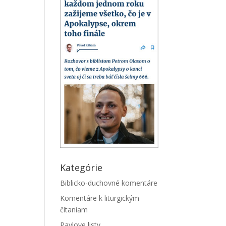
Kategórie
Biblicko-duchovné komentáre
Komentáre k liturgickým
čítaniam
Pavlove listy