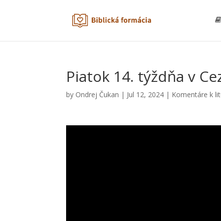
Piatok 14. týždňa v C
by
Ondrej Čukan
|
Jul 12, 2024
|
Komentáre k li