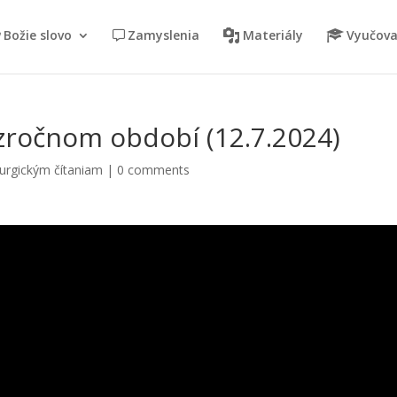
Božie slovo
Zamyslenia
Materiály
Vyučova
ezročnom období (12.7.2024)
turgickým čítaniam
|
0 comments