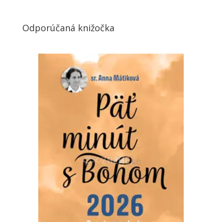
Odporúčaná knižočka