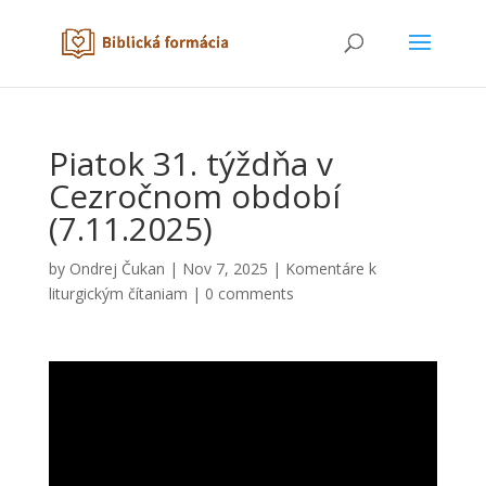
Piatok 31. týždňa v
Cezročnom období
(7.11.2025)
by
Ondrej Čukan
|
Nov 7, 2025
|
Komentáre k
liturgickým čítaniam
|
0 comments