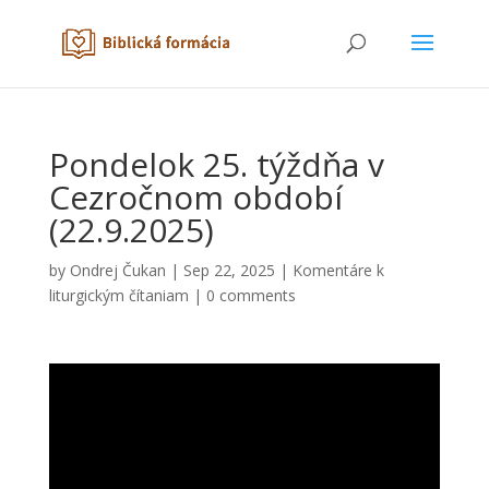
Pondelok 25. týždňa v
Cezročnom období
(22.9.2025)
by
Ondrej Čukan
|
Sep 22, 2025
|
Komentáre k
liturgickým čítaniam
|
0 comments