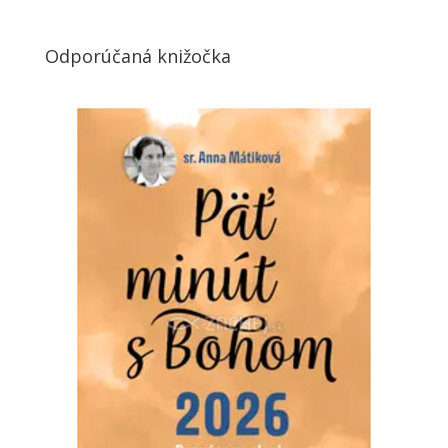
Odporúčaná knižočka