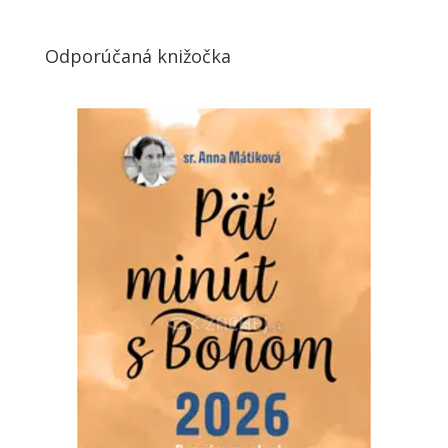
Odporúčaná knižočka