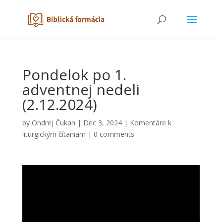
Pondelok po 1.
adventnej nedeli
(2.12.2024)
by
Ondrej Čukan
|
Dec 3, 2024
|
Komentáre k
liturgickým čítaniam
|
0 comments