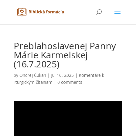
Preblahoslavenej Panny
Márie Karmelskej
(16.7.2025)
by
Ondrej Čukan
|
Jul 16, 2025
|
Komentáre k
liturgickým čítaniam
|
0 comments