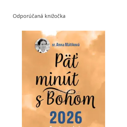
Odporúčaná knižočka