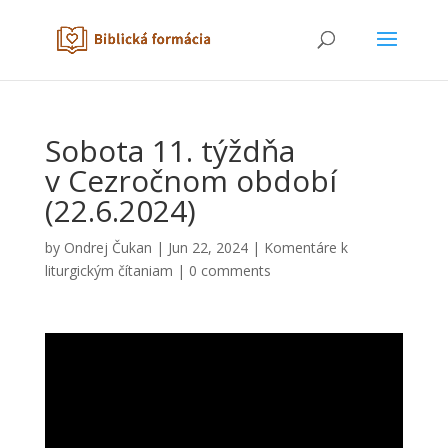
Sobota 11. týždňa
v Cezročnom období
(22.6.2024)
by
Ondrej Čukan
|
Jun 22, 2024
|
Komentáre k
liturgickým čítaniam
|
0 comments