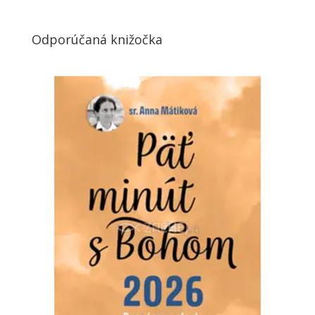
Odporúčaná knižočka