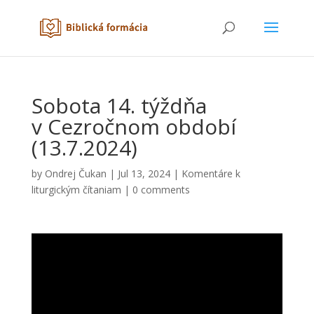
Sobota 14. týždňa
v Cezročnom období
(13.7.2024)
by
Ondrej Čukan
|
Jul 13, 2024
|
Komentáre k
liturgickým čítaniam
|
0 comments