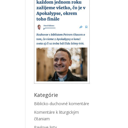
Kategórie
Biblicko-duchovné komentáre
Komentáre k liturgickým
čítaniam
Pavlove listy