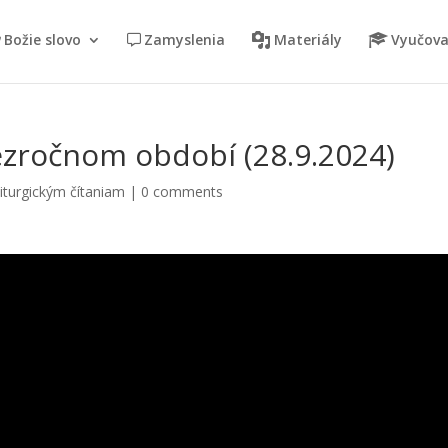
Božie slovo
Zamyslenia
Materiály
Vyučova
ezročnom období (28.9.2024)
iturgickým čítaniam
|
0 comments