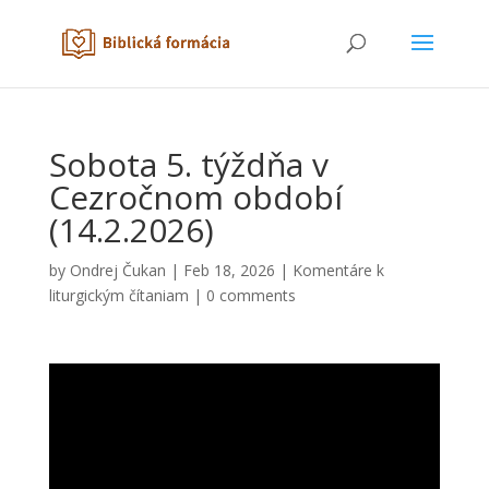
Sobota 5. týždňa v
Cezročnom období
(14.2.2026)
by
Ondrej Čukan
|
Feb 18, 2026
|
Komentáre k
liturgickým čítaniam
|
0 comments