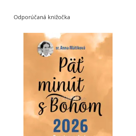
Odporúčaná knižočka