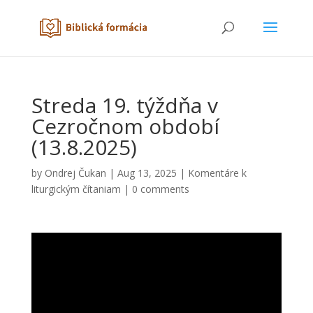
Streda 19. týždňa v
Cezročnom období
(13.8.2025)
by
Ondrej Čukan
|
Aug 13, 2025
|
Komentáre k
liturgickým čítaniam
|
0 comments