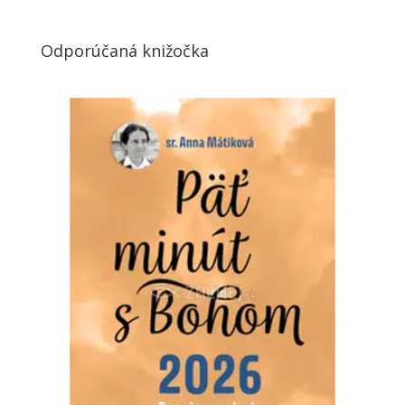
Odporúčaná knižočka