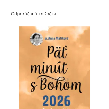
Odporúčaná knižočka