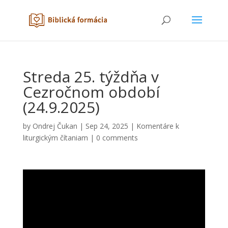
Streda 25. týždňa v
Cezročnom období
(24.9.2025)
by
Ondrej Čukan
|
Sep 24, 2025
|
Komentáre k
liturgickým čítaniam
|
0 comments