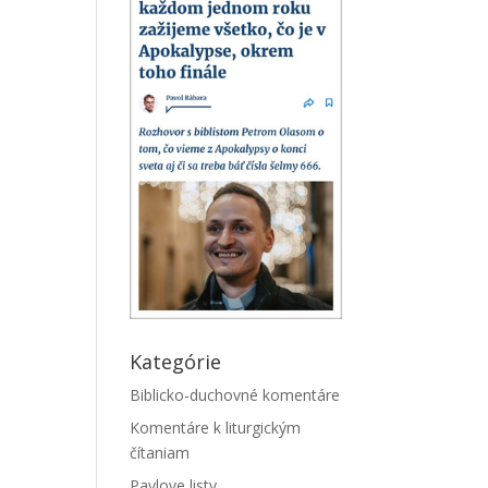
Kategórie
Biblicko-duchovné komentáre
Komentáre k liturgickým
čítaniam
Pavlove listy