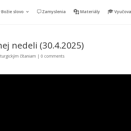
Božie slovo
Zamyslenia
Materiály
Vyučova
ej nedeli (30.4.2025)
iturgickým čítaniam
|
0 comments