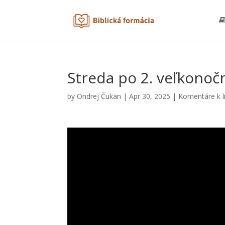
Streda po 2. veľkonočn
by
Ondrej Čukan
|
Apr 30, 2025
|
Komentáre k l