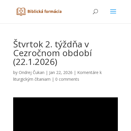
Štvrtok 2. týždňa v
Cezročnom období
(22.1.2026)
by
Ondrej Čukan
|
Jan 22, 2026
|
Komentáre k
liturgickým čítaniam
|
0 comments