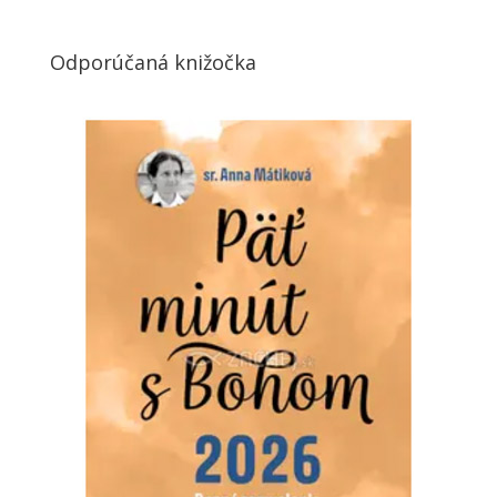
Odporúčaná knižočka