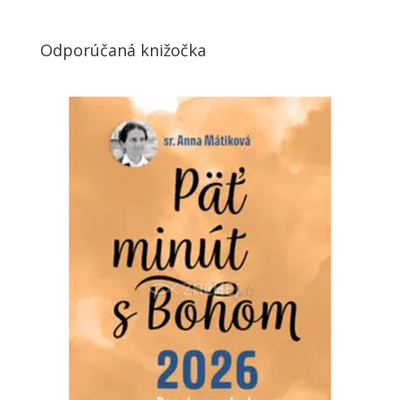
Odporúčaná knižočka