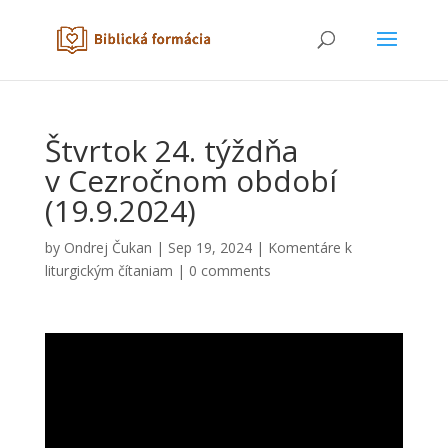
Štvrtok 24. týždňa
v Cezročnom období
(19.9.2024)
by
Ondrej Čukan
|
Sep 19, 2024
|
Komentáre k
liturgickým čítaniam
|
0 comments