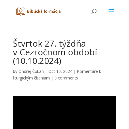
Štvrtok 27. týždňa
v Cezročnom období
(10.10.2024)
by
Ondrej Čukan
|
Oct 10, 2024
|
Komentáre k
liturgickým čítaniam
|
0 comments