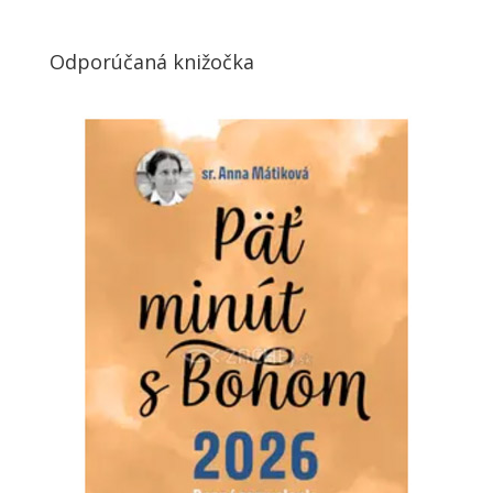
Odporúčaná knižočka