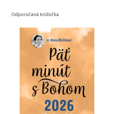
Odporúčaná knižočka