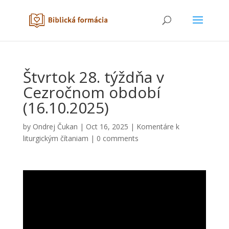
Štvrtok 28. týždňa v
Cezročnom období
(16.10.2025)
by
Ondrej Čukan
|
Oct 16, 2025
|
Komentáre k
liturgickým čítaniam
|
0 comments