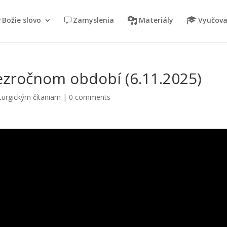
Božie slovo
Zamyslenia
Materiály
Vyučova
Cezročnom období (6.11.2025)
turgickým čítaniam
|
0 comments