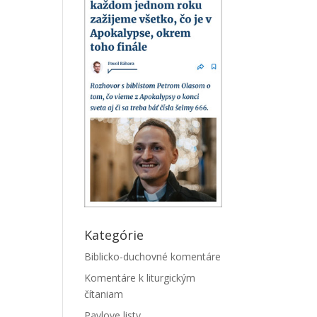
Kategórie
Biblicko-duchovné komentáre
Komentáre k liturgickým
čítaniam
Pavlove listy