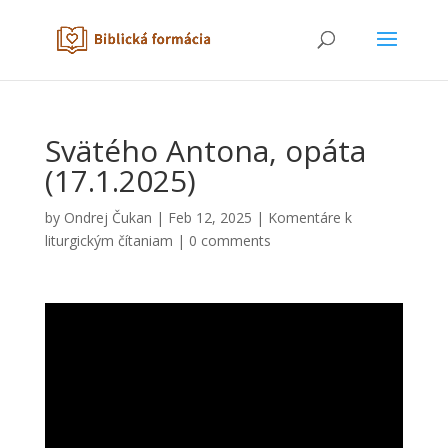
Svätého Antona, opáta
(17.1.2025)
by
Ondrej Čukan
|
Feb 12, 2025
|
Komentáre k
liturgickým čítaniam
|
0 comments