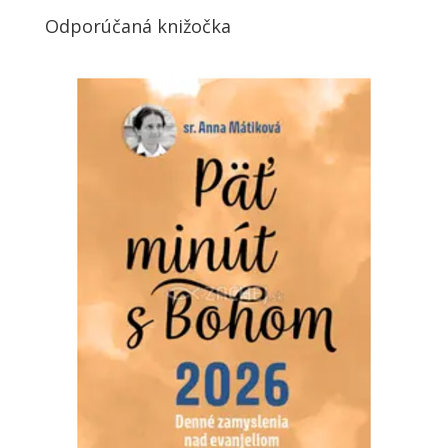
Odporúčaná knižočka