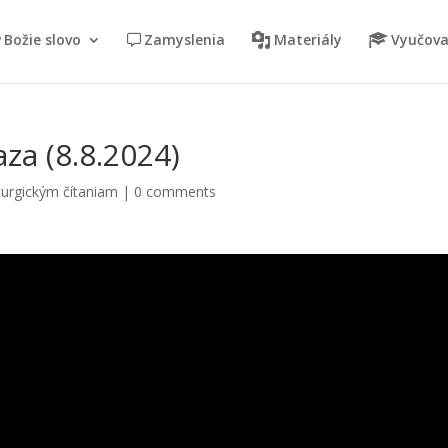
Božie slovo
Zamyslenia
Materiály
Vyučova
za (8.8.2024)
turgickým čítaniam
|
0 comments