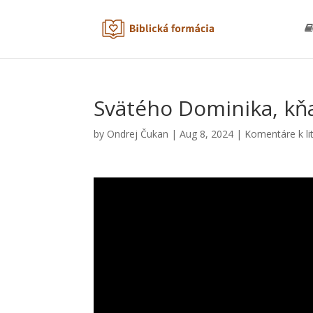
Svätého Dominika, kňa
by
Ondrej Čukan
|
Aug 8, 2024
|
Komentáre k li