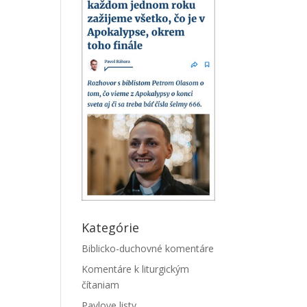
Kategórie
Biblicko-duchovné komentáre
Komentáre k liturgickým
čítaniam
Pavlove listy