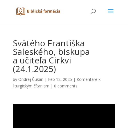
Svätého Františka
Saleského, biskupa
a učiteľa Cirkvi
(24.1.2025)
by
Ondrej Čukan
|
Feb 12, 2025
|
Komentáre k
liturgickým čítaniam
|
0 comments