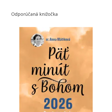
Odporúčaná knižočka