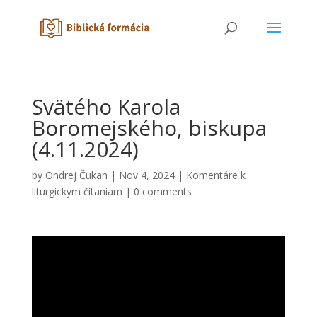
Svätého Karola
Boromejského, biskupa
(4.11.2024)
by
Ondrej Čukan
|
Nov 4, 2024
|
Komentáre k
liturgickým čítaniam
|
0 comments