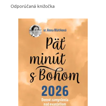
Odporúčaná knižočka