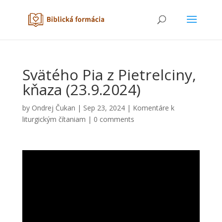
Svätého Pia z Pietrelciny,
kňaza (23.9.2024)
by
Ondrej Čukan
|
Sep 23, 2024
|
Komentáre k
liturgickým čítaniam
|
0 comments