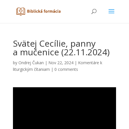
Svätej Cecílie, panny
a mučenice (22.11.2024)
by
Ondrej Čukan
|
Nov 22, 2024
|
Komentáre k
liturgickým čítaniam
|
0 comments