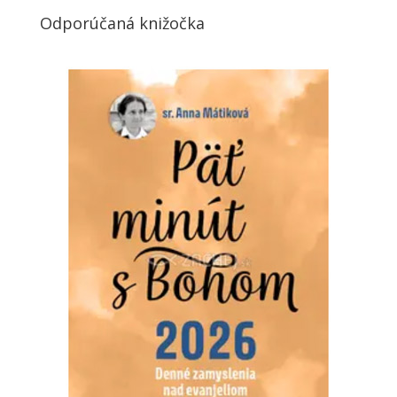
Odporúčaná knižočka