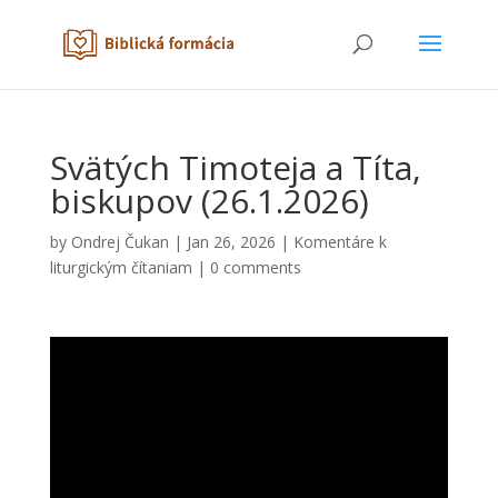
Svätých Timoteja a Títa,
biskupov (26.1.2026)
by
Ondrej Čukan
|
Jan 26, 2026
|
Komentáre k
liturgickým čítaniam
|
0 comments