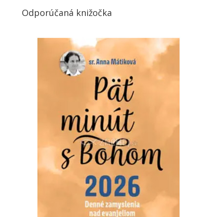
Odporúčaná knižočka