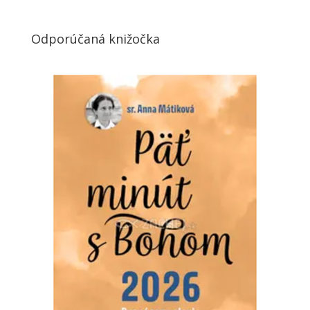
Odporúčaná knižočka