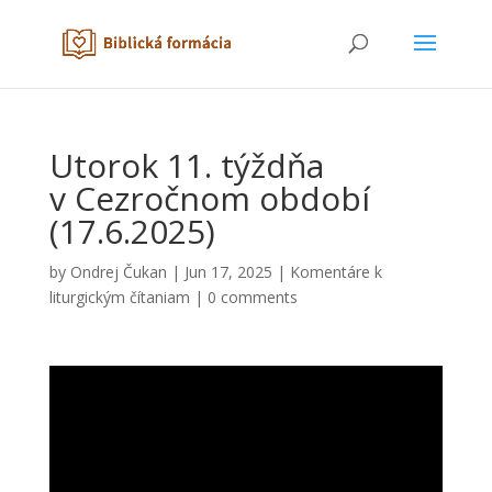
Utorok 11. týždňa
v Cezročnom období
(17.6.2025)
by
Ondrej Čukan
|
Jun 17, 2025
|
Komentáre k
liturgickým čítaniam
|
0 comments