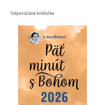
Odporúčaná knižočka