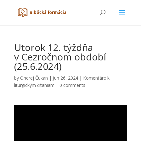
Utorok 12. týždňa
v Cezročnom období
(25.6.2024)
by
Ondrej Čukan
|
Jun 26, 2024
|
Komentáre k
liturgickým čítaniam
|
0 comments