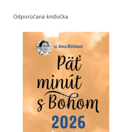
Odporúčaná knižočka