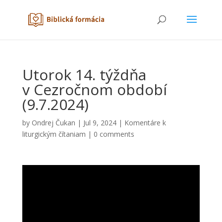
Utorok 14. týždňa
v Cezročnom období
(9.7.2024)
by
Ondrej Čukan
|
Jul 9, 2024
|
Komentáre k
liturgickým čítaniam
|
0 comments