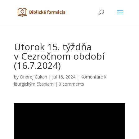
Utorok 15. týždňa
v Cezročnom období
(16.7.2024)
by
Ondrej Čukan
|
Jul 16, 2024
|
Komentáre k
liturgickým čítaniam
|
0 comments