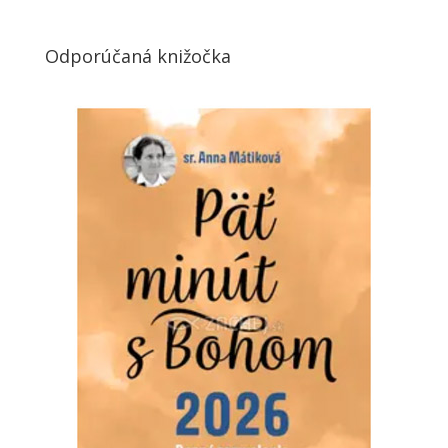
Odporúčaná knižočka