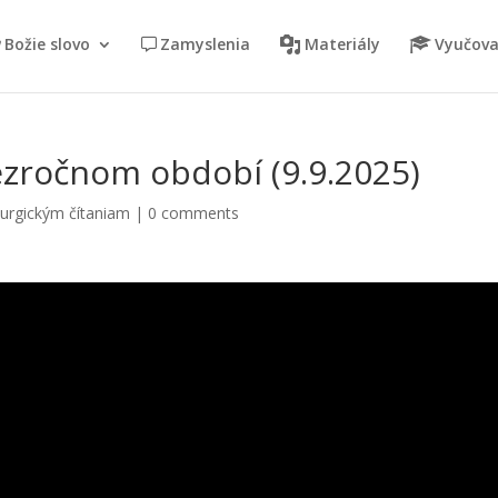
Božie slovo
Zamyslenia
Materiály
Vyučova
ezročnom období (9.9.2025)
turgickým čítaniam
|
0 comments