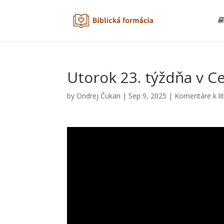
Utorok 23. týždňa v C
by
Ondrej Čukan
|
Sep 9, 2025
|
Komentáre k li