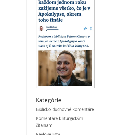
Kategórie
Biblicko-duchovné komentáre
Komentáre k liturgickým
čítaniam
Pavlove listy