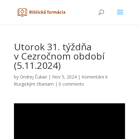
Utorok 31. týždňa
v Cezročnom období
(5.11.2024)
by
Ondrej Čukan
|
Nov 5, 2024
|
Komentáre k
liturgickým čítaniam
|
0 comments