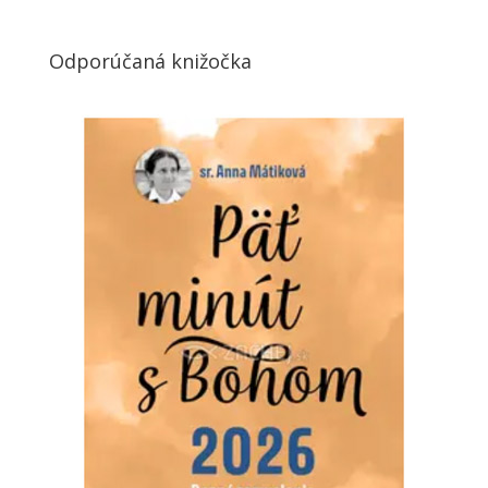
Odporúčaná knižočka