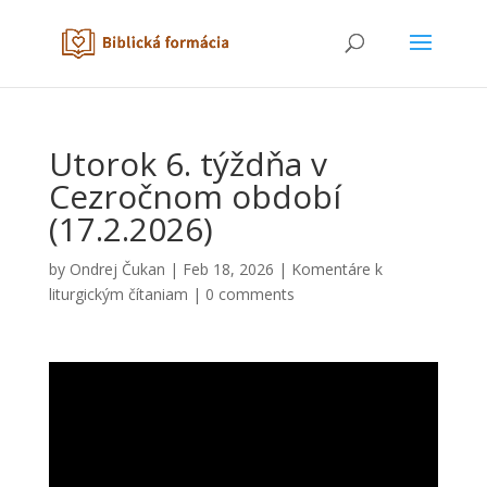
Utorok 6. týždňa v
Cezročnom období
(17.2.2026)
by
Ondrej Čukan
|
Feb 18, 2026
|
Komentáre k
liturgickým čítaniam
|
0 comments