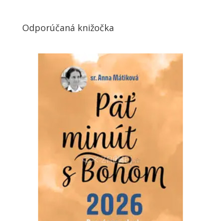
Odporúčaná knižočka