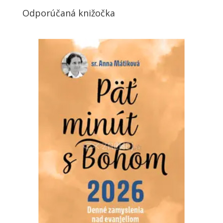
Odporúčaná knižočka