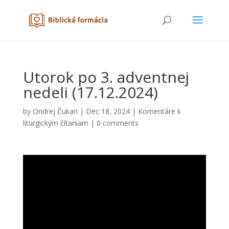
Utorok po 3. adventnej
nedeli (17.12.2024)
by
Ondrej Čukan
|
Dec 18, 2024
|
Komentáre k
liturgickým čítaniam
|
0 comments