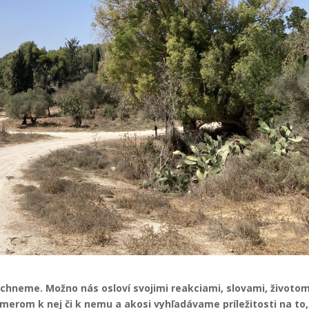
chneme. Možno nás osloví svojimi reakciami, slovami, životom
merom k nej či k nemu a akosi vyhľadávame príležitosti na to,