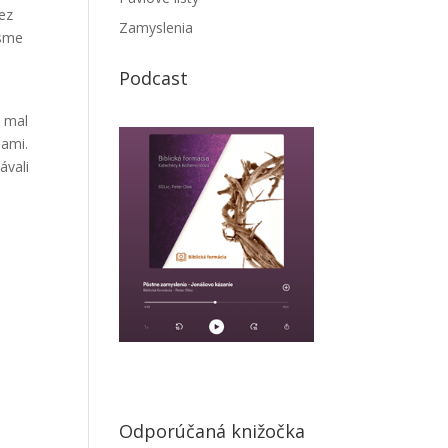
bez
Zamyslenia
 sme
e
Podcast
y mal
nami.
ávali
,
Odporúčaná knižočka