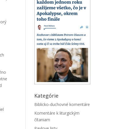
torý
ich
žno
otne
ed
Kategórie
Biblicko-duchovné komentáre
el
Komentáre k liturgickým
čítaniam
Pavlove listy