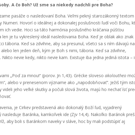
 osoby. A čo Boh? Už sme sa niekedy nadchli pre Boha?
zame pasáže o nasledovaní Boha. Veľmi pekný starozákonný textom
y Numeri. Hovorí o ideálnej a dokonalej poslušnosti ľudí voči Bohu, k
am ich vedie. Hoci sa táto harmónia poslušného kráčania púšťou
 len je tu vykreslený ideál nasledovania Boha. Keď je oblak ako znak
i táboria. Keď sa zdvihne, aby sa presunul, všetci sa s ním dávajú na
 alebo len jeden deň, kým je Boh s nimi, táboria. Keď sa zdvihne,
Nikto nevie kedy, nikto nevie kam. Existuje iba jedna jediná istota – 
lovami „Poď za mnou!“ (porov. Jn 1,43). Grécke sloveso
akoloutheo
mo
kým“, alebo v prenesenom význame ako „napodobňovať“. Ježiš tým ist
y videli jeho veľké skutky a počuli slová života, majú ho nechať ísť pr
ňovať.
avenia, je Cirkev predstavená ako dokonalý Boží ľud, vyjadrený
 nasleduje Baránka, kamkoľvek ide (Zjv 14,4). Nakoľko Baránok preši
 kríž, aby boli s Baránkom naveky v sláve, hoc by mali podstúpiť aj