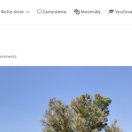
Božie slovo
Zamyslenia
Materiály
Vyučova
comments