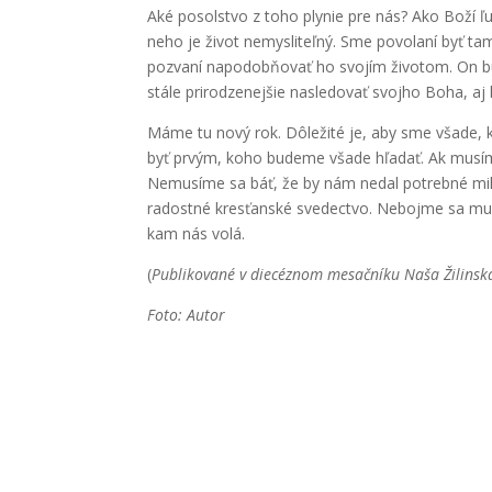
Aké posolstvo z toho plynie pre nás? Ako Boží ľ
neho je život nemysliteľný. Sme povolaní byť ta
pozvaní napodobňovať ho svojím životom. On b
stále prirodzenejšie nasledovať svojho Boha, aj
Máme tu nový rok. Dôležité je, aby sme všade, 
byť prvým, koho budeme všade hľadať. Ak musím
Nemusíme sa báť, že by nám nedal potrebné milo
radostné kresťanské svedectvo. Nebojme sa mu
kam nás volá.
(
Publikované v diecéznom mesačníku Naša Žilinsk
Foto: Autor