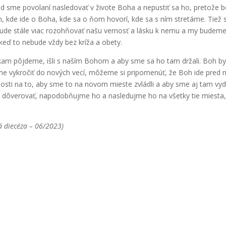
ud sme povolaní nasledovať v živote Boha a nepustiť sa ho, pretože 
m, kde ide o Boha, kde sa o ňom hovorí, kde sa s ním stretáme. Tiež
ude stále viac rozohňovať našu vernosť a lásku k nemu a my budem
 keď to nebude vždy bez kríža a obety.
kam pôjdeme, išli s naším Bohom a aby sme sa ho tam držali. Boh b
e vykročiť do nových vecí, môžeme si pripomenúť, že Boh ide pred 
sti na to, aby sme to na novom mieste zvládli a aby sme aj tam vyd
 dôverovať, napodobňujme ho a nasledujme ho na všetky tie miesta
á diecéza – 06/2023)