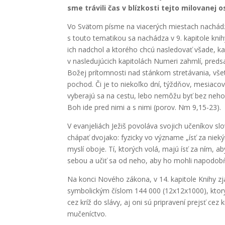
sme trávili čas v blízkosti tejto milovanej
Vo Svätom písme na viacerých miestach nachád
s touto tematikou sa nachádza v 9. kapitole knih
ich nadchol a ktorého chcú nasledovať všade, k
v nasledujúcich kapitolách Numeri zahmlí, predsa
Božej prítomnosti nad stánkom stretávania, všetc
pochod. Či je to niekoľko dní, týždňov, mesiacov
vyberajú sa na cestu, lebo nemôžu byť bez neho. 
Boh ide pred nimi a s nimi (porov. Nm 9,15-23).
V evanjeliách Ježiš povoláva svojich učeníkov s
chápať dvojako: fyzicky vo význame „ísť za nie
myslí oboje. Tí, ktorých volá, majú ísť za ním, ab
sebou a učiť sa od neho, aby ho mohli napodob
Na konci Nového zákona, v 14. kapitole Knihy zj
symbolickým číslom 144 000 (12x12x1000), ktorý
cez kríž do slávy, aj oni sú pripravení prejsť cez
mučeníctvo.