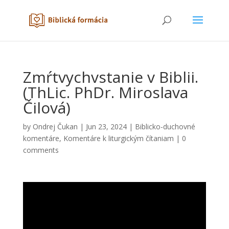
Zmŕtvychvstanie v Biblii.
(ThLic. PhDr. Miroslava
Čilová)
by
Ondrej Čukan
|
Jun 23, 2024
|
Biblicko-duchovné
komentáre
,
Komentáre k liturgickým čítaniam
|
0
comments