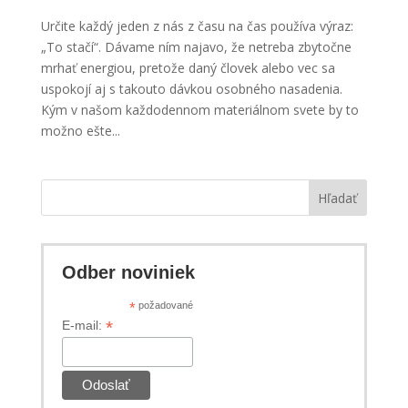
Určite každý jeden z nás z času na čas používa výraz:
„To stačí“. Dávame ním najavo, že netreba zbytočne
mrhať energiou, pretože daný človek alebo vec sa
uspokojí aj s takouto dávkou osob­ného nasadenia.
Kým v našom každodennom materiálnom svete by to
možno ešte...
Hľadať
Odber noviniek
*
požadované
*
E-mail: